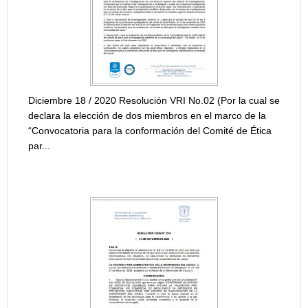
{module [218]
RESOLUCIÓN
INTERNA “C
JÓVENES IN
embre 18 / 2020 Resolución VRI No.02 (Por la cual se
ara la elección de dos miembros en el marco de la
vocatoria para la conformación del Comité de Ética
..
{module [219]
OLUCIÓN DE ADJUDICACIÓN CONVOCATORIA ID
RESOLUCIÓ
3
INTERNA "C
JÓVENES IN
{module [217]