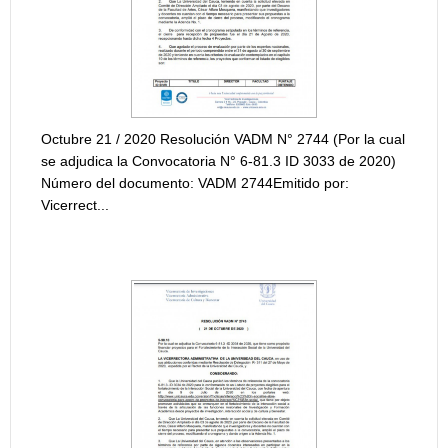
RESOLUCIÓ
INTERNA "P
INVESTIGAC
ubre 21 / 2020 Resolución VADM N° 2744 (Por la cual
djudica la Convocatoria N° 6-81.3 ID 3033 de 2020)
{module [216]
ero del documento: VADM 2744Emitido por:
rrect...
RESOLUCIÓ
INTERNA "P
OLUCIÓN ADJUDICACIÓN CONVOCATORIA ID
INVESTIGAC
4
{module [215]
ADJUDICACI
PARA LA CO
PARA LA INV