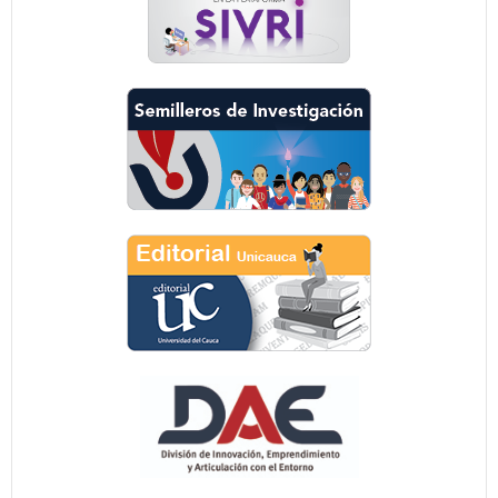
Formatos
Unicauca
VRI - Unicauca - Derechos Reservados. GavickPro.