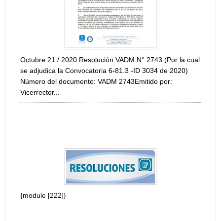
{module [214]
ubre 21 / 2020 Resolución VADM N° 2743 (Por la cual
djudica la Convocatoria 6-81.3 -ID 3034 de 2020)
ero del documento: VADM 2743Emitido por:
rrector...
OLUCIÓN MODIFICATORIA CONVOCATORIA
ERNA X CONVOCATORIA PROGRAMA DE APOYO A
YECTOS DE INVESTIGACIÓN, DESARROLLO E...
dule [222]}