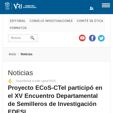
EDITORIAL
CONSEJO INVESTIGACIONES
COMITÉ DE ÉTICA
FORMATOS
Usuario
Contraseña
Inicio
/
Noticias
Recuérdeme
Noticias
Suscribirse a este canal RSS
Log in with Facebook
Proyecto ECoS-CTeI participó en
el XV Encuentro Departamental
¿Recordar contraseña?
¿Recordar usuario?
de Semilleros de Investigación
EDESI