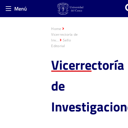
Menú
Home
Vicerrectoría de
Inv...
Sello
Editorial
Vicerre
ctoría
de
Investigacio