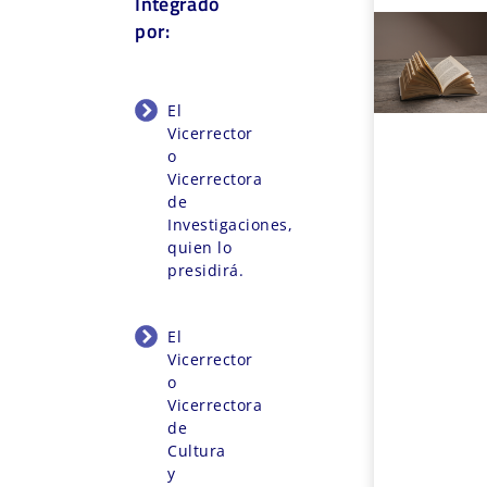
Integrado
por:
El
Vicerrector
o
Vicerrectora
de
Investigaciones,
quien lo
presidirá.
El
Vicerrector
o
Vicerrectora
de
Cultura
y