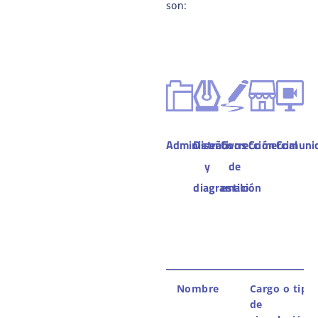
son:
Administrativos
Diseño
Corrección
Comercial
Comunic
y
de
diagramación
estilo
Nombre
Cargo o tipo
de