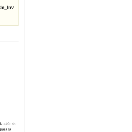
de_Inv
ización de
para la