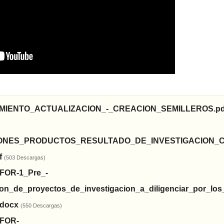
MIENTO_ACTUALIZACION_-_CREACION_SEMILLEROS.p
IONES_PRODUCTOS_RESULTADO_DE_INVESTIGACION_C
f
(503 Descargas)
-FOR-1_Pre_-
on_de_proyectos_de_investigacion_a_diligenciar_por_lo
.docx
(550 Descargas)
-FOR-