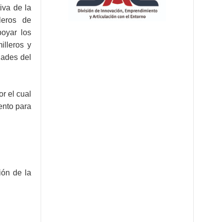
iva de la
leros de
poyar los
illeros y
dades del
r el cual
iento para
ión de la