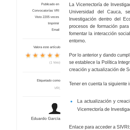
La Vicerrectoría de Investiga
Publicado en
Convocatorías VRI
Universidad del Cauca, se
Visto 2205 veces
Investigación dentro del E
Imprimir
procesos de formación para 
Email
fomentar la interacción soci
entorno.
Valora este artículo
Por lo anterior y dando cumpl
se establece la Política Integ
(1 Voto)
creación y actualización de S
Etiquetado como
Tener en cuenta la siguiente 
VRI,
La actualización y creac
Vicerrectoría de Investig
Eduardo García
Enlace para acceder a SIVRI