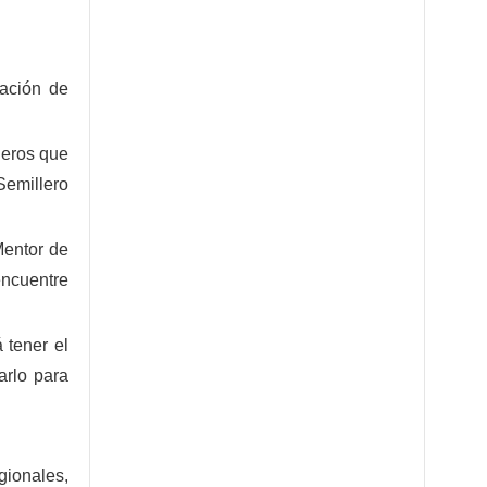
uación de
leros que
Semillero
Mentor de
encuentre
 tener el
arlo para
gionales,