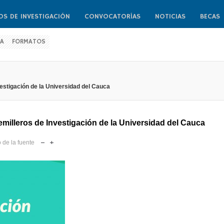
OS DE INVESTIGACIÓN
CONVOCATORÍAS
NOTICIAS
BECAS
CA
FORMATOS
Usuario
estigación de la Universidad del Cauca
Contraseña
Recuérdeme
emilleros de Investigación de la Universidad del Cauca
 de la fuente
Log in with Facebook
¿Recordar contraseña?
¿Recordar usuar