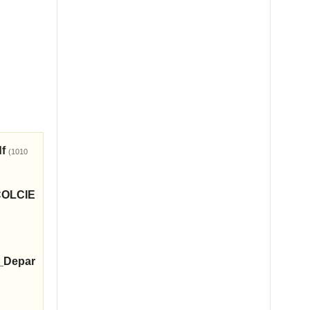
df
(1010
OLCIE
s_Depar