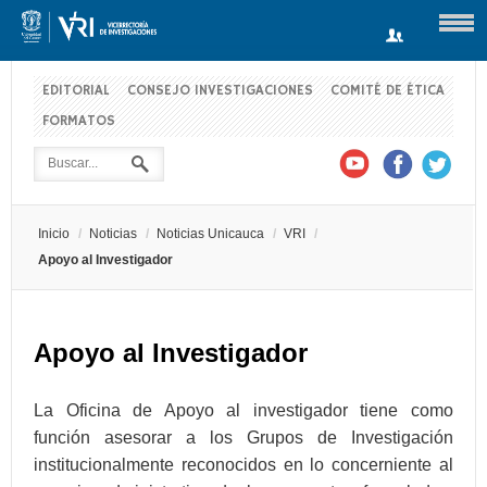
EDITORIAL
CONSEJO INVESTIGACIONES
COMITÉ DE ÉTICA
FORMATOS
Usuario
Contraseña
Inicio
/
Noticias
/
Noticias Unicauca
/
VRI
/
Recuérdeme
Apoyo al Investigador
Apoyo al Investigador
Log in with Facebook
¿Recordar contraseña?
¿Recordar usuario?
La Oficina de Apoyo al investigador tiene como
función asesorar a los Grupos de Investigación
institucionalmente reconocidos en lo concerniente al