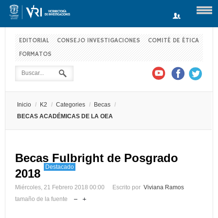
EDITORIAL
CONSEJO INVESTIGACIONES
COMITÉ DE ÉTICA
FORMATOS
Usuario
Contraseña
Inicio
/
K2
/
Categories
/
Becas
/
Recuérdeme
BECAS ACADÉMICAS DE LA OEA
Becas Fulbright de Posgrado
Log in with Facebook
Destacado
2018
¿Recordar contraseña?
¿Recordar usuario?
Miércoles, 21 Febrero 2018 00:00
Escrito por
Viviana Ramos
tamaño de la fuente