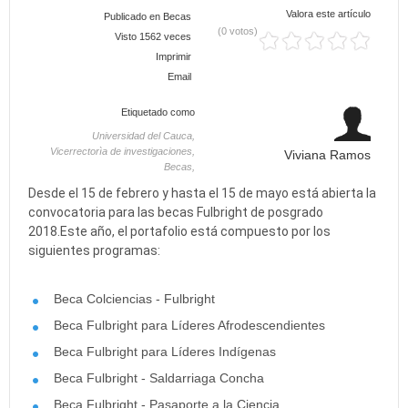
Valora este artículo
Publicado en
Becas
(0 votos)
Visto 1562 veces
Imprimir
Email
Etiquetado como
Universidad del Cauca,
Vicerrectorìa de investigaciones,
Viviana Ramos
Becas,
Desde el 15 de febrero y hasta el 15 de mayo está abierta la
convocatoria para las becas Fulbright de posgrado
2018.Este año, el portafolio está compuesto por los
siguientes programas:
Beca Colciencias - Fulbright
Beca Fulbright para Líderes Afrodescendientes
Beca Fulbright para Líderes Indígenas
Beca Fulbright - Saldarriaga Concha
Beca Fulbright - Pasaporte a la Ciencia